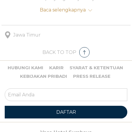
umat Islam.
Baca selengkapnya
Jawa Timur
BACK TO TOP
HUBUNGI KAMI
KARIR
SYARAT & KETENTUAN
KEBIJAKAN PRIBADI
PRESS RELEASE
DAFTAR