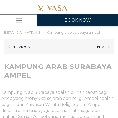
BOOK NOW
Hamburger
Menu
BERANDA
ATRAKSI
Kampung arab surabaya ampel
PREVIOUS
NEXT
KAMPUNG ARAB SURABAYA
AMPEL
Kampung Arab Surabaya adalah pilihan tepat bagi
Anda yang menyukai sejarah dan religi. Ampel adalah
bagian dari Kawasan Wisata Religi Sunan Ampel,
dimana disini Anda juga bisa melihat masjid dan
makam Sunan Ampel yang menjadi tujuan ziarah