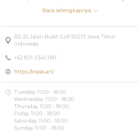
bahan-bahan makanan di sepanjang dermaga
Baca selengkapnya
sepanjang 2 km.
B2-25 Jalan Bukit Golf 60219 Jawa Timur
Indonesia
+62 821-2341-1181
opens
https://orasis.art/
in
a
Tuesday
11:00 - 18:00
new
Wednesday
11:00 - 18:00
tab
Thursday
11:00 - 18:00
Friday
11:00 - 18:00
Saturday
11:00 - 18:00
Sunday
11:00 - 18:00