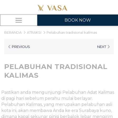
BOOK NOW
Hamburger
Menu
BERANDA
ATRAKSI
Pelabuhan tradisional kalimas
PREVIOUS
NEXT
PELABUHAN TRADISIONAL
KALIMAS
Pastikan anda mengunjungi Pelabuhan Adat Kalimas
di pagi hari sebelum perahu mulai berlayar.
Pelabuhan Kalimas, yang merupakan pelabuhan asli
kota ini, akan membawa Anda ke era Surabaya kuno,
dimana kapal sekunar pinisi berbalok lebar mengirim