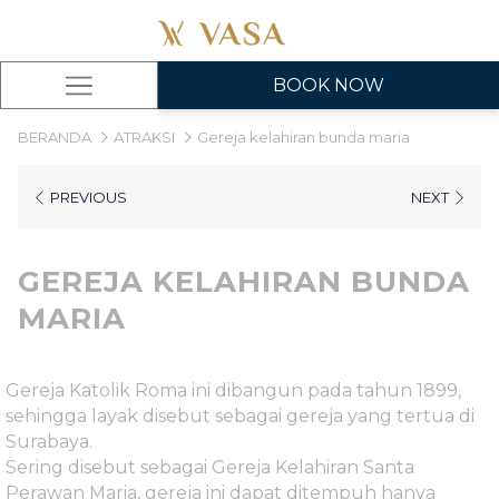
BOOK NOW
Hamburger
Menu
BERANDA
ATRAKSI
Gereja kelahiran bunda maria
PREVIOUS
NEXT
GEREJA KELAHIRAN BUNDA
MARIA
Gereja Katolik Roma ini dibangun pada tahun 1899,
sehingga layak disebut sebagai gereja yang tertua di
Surabaya.
Sering disebut sebagai Gereja Kelahiran Santa
Perawan Maria, gereja ini dapat ditempuh hanya