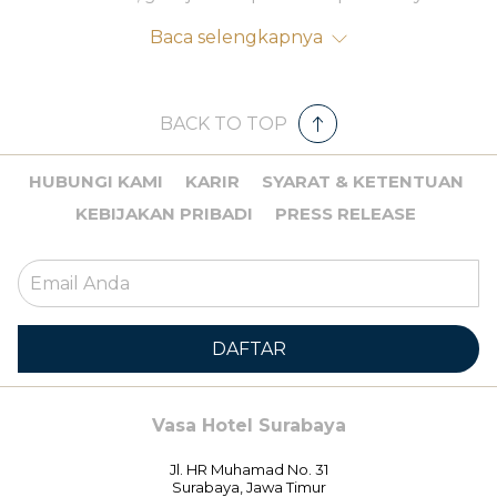
dalam waktu 30 menit dari Vasa Hotel Surabaya.
Baca selengkapnya
BACK TO TOP
HUBUNGI KAMI
KARIR
SYARAT & KETENTUAN
KEBIJAKAN PRIBADI
PRESS RELEASE
DAFTAR
Vasa Hotel Surabaya
Jl. HR Muhamad No. 31
Surabaya, Jawa Timur