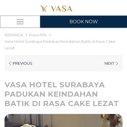
BOOK NOW
Hamburger
Menu
BERANDA
Press Rilis
Vasa Hotel Surabaya Padukan Keindahan Batik di Rasa Cake
Lezat
PREVIOUS
NEXT
VASA HOTEL SURABAYA
PADUKAN KEINDAHAN
BATIK DI RASA CAKE LEZAT