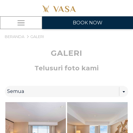
BOOK NOW
Hamburger
Menu
BERANDA
GALERI
GALERI
Telusuri foto kami
Semua