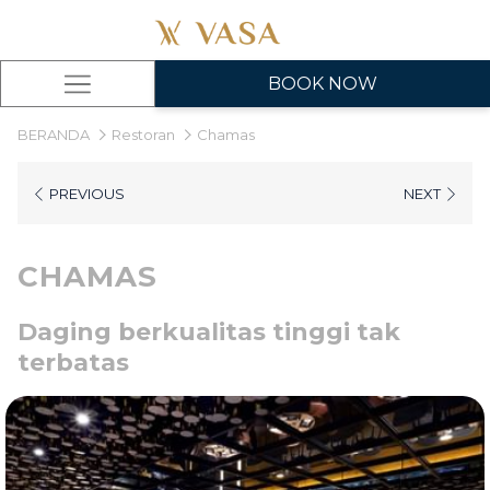
BOOK NOW
Hamburger
Menu
BERANDA
Restoran
Chamas
PREVIOUS
NEXT
CHAMAS
Daging berkualitas tinggi tak
terbatas