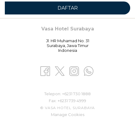
DAFTAR
Vasa Hotel Surabaya
Jl. HR Muhamad No. 31
Surabaya, Jawa Timur
Indonesia
Telepon: ​
+6231 730 1888
Fax:
+6231 739 4999
©
VASA HOTEL SURABAYA
Manage Cookies