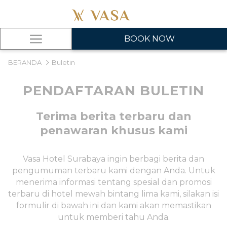
BOOK NOW
Hamburger
Menu
BERANDA
Buletin
PENDAFTARAN BULETIN
Terima berita terbaru dan
penawaran khusus kami
Vasa Hotel Surabaya ingin berbagi berita dan
pengumuman terbaru kami dengan Anda. Untuk
menerima informasi tentang spesial dan promosi
terbaru di hotel mewah bintang lima kami, silakan isi
formulir di bawah ini dan kami akan memastikan
untuk memberi tahu Anda.