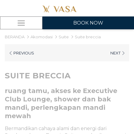
BOOK NOW
Hamburger
Menu
BERANDA
Akomodasi
Suite
Suite breccia
PREVIOUS
NEXT
SUITE BRECCIA
ruang tamu, akses ke Executive
Club Lounge, shower dan bak
mandi, perlengkapan mandi
mewah
Bermandikan cahaya alami dan energi dari